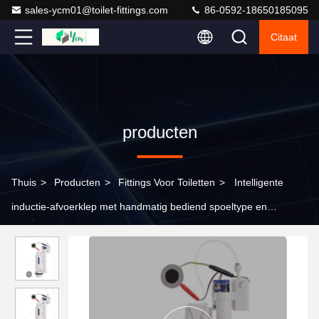
sales-ycm01@toilet-fittings.com
86-0592-18650185095
Citaat
producten
Thuis
>
Producten
>
Fittings Voor Toiletten
>
Intelligente
inductie-afvoerklep met handmatig bediend spoeltype en
ABS+POM-materiaal voor badkamerbehoeften