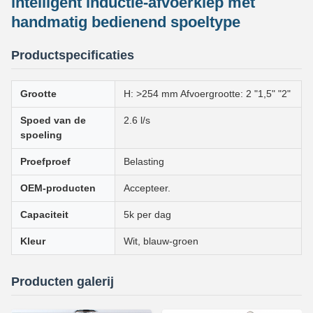
intelligent inductie-afvoerklep met
handmatig bedienend spoeltype
Productspecificaties
Grootte
H: >254 mm Afvoergrootte: 2 "1,5" "2"
Spoed van de
2.6 l/s
spoeling
Proefproef
Belasting
OEM-producten
Accepteer.
Capaciteit
5k per dag
Kleur
Wit, blauw-groen
Producten galerij