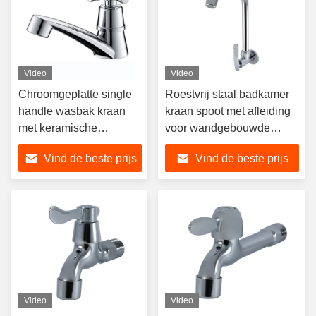
Video
Video
Chroomgeplatte single
Roestvrij staal badkamer
handle wasbak kraan
kraan spoot met afleiding
met keramische
voor wandgebouwde
cartridge voor kantoor
keuken gootsteen
Vind de beste prijs
Vind de beste prijs
gebouw badkamer
Video
Video