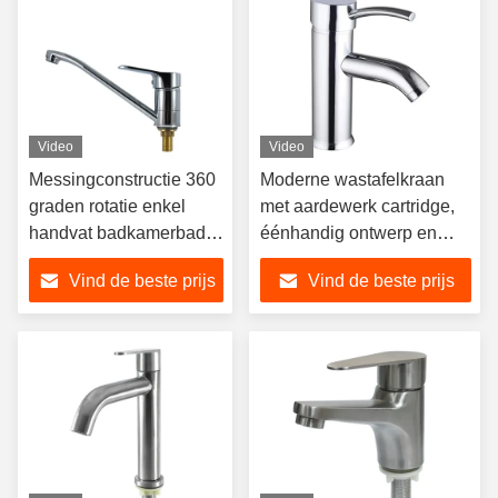
Video
Video
Messingconstructie 360
Moderne wastafelkraan
graden rotatie enkel
met aardewerk cartridge,
handvat badkamerbad
éénhandig ontwerp en
kraan voor dek
chroomafwerking
Vind de beste prijs
Vind de beste prijs
gemonteerde installatie