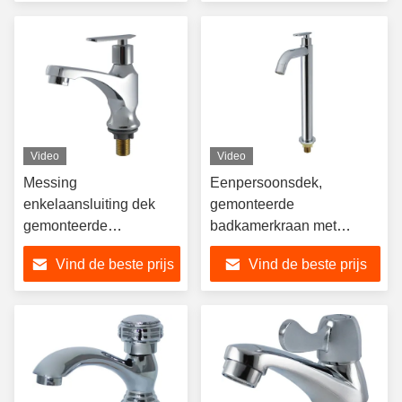
badkamer
Video
Video
Messing
Eenpersoonsdek,
enkelaansluiting dek
gemonteerde
gemonteerde
badkamerkraan met
wastafelkraan met
afleiding, wasbak,
Vind de beste prijs
Vind de beste prijs
gepolijste afwerking
mixerkraan
voor badkamer