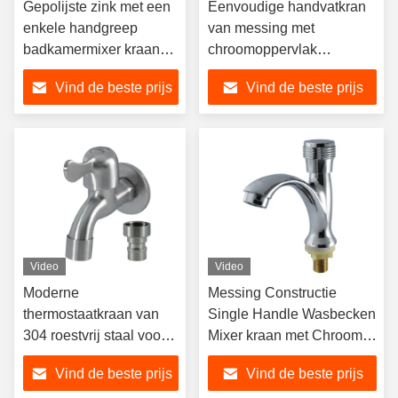
Gepolijste zink met een
Eenvoudige handvatkran
enkele handgreep
van messing met
badkamermixer kraan
chroomoppervlak
met keramische
afwerking voor warm- en
Vind de beste prijs
Vind de beste prijs
cartridge en
koudwaterbadkamermixerkra
wandmontage
Video
Video
Moderne
Messing Constructie
thermostaatkraan van
Single Handle Wasbecken
304 roestvrij staal voor
Mixer kraan met Chroom
wastafel met
Plating voor moderne
Vind de beste prijs
Vind de beste prijs
dekinstallatie voor
badkamers