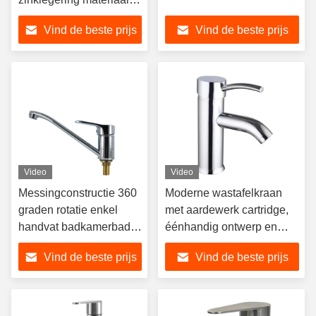
voor
Vind de beste prijs
Vind de beste prijs
thermostaatregeling
Video
Video
Messingconstructie 360
Moderne wastafelkraan
graden rotatie enkel
met aardewerk cartridge,
handvat badkamerbad
éénhandig ontwerp en
kraan voor dek
chroomafwerking
Vind de beste prijs
Vind de beste prijs
gemonteerde installatie