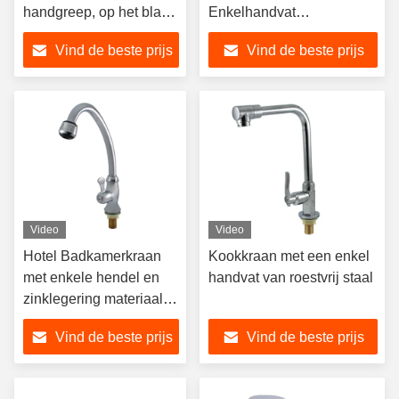
handgreep, op het blad
Enkelhandvat
gemonteerde
Wastafelkraan met
Vind de beste prijs
Vind de beste prijs
badkamerkraan voor
Verchroomde Afwerking
wastafel met gepolijste
chroomafwerking
Video
Video
Hotel Badkamerkraan
Kookkraan met een enkel
met enkele hendel en
handvat van roestvrij staal
zinklegering materiaal
voor
Vind de beste prijs
Vind de beste prijs
thermostaatregeling