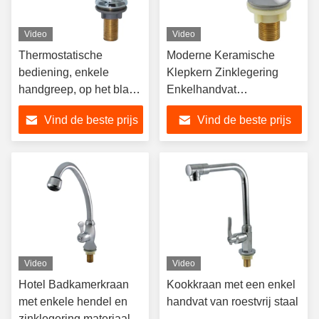
Video
Video
Thermostatische
Moderne Keramische
bediening, enkele
Klepkern Zinklegering
handgreep, op het blad
Enkelhandvat
gemonteerde
Wastafelkraan met
Vind de beste prijs
Vind de beste prijs
badkamerkraan voor
Verchroomde Afwerking
wastafel met gepolijste
chroomafwerking
Video
Video
Hotel Badkamerkraan
Kookkraan met een enkel
met enkele hendel en
handvat van roestvrij staal
zinklegering materiaal