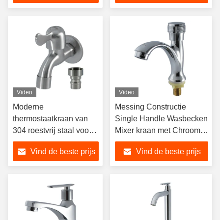
wandmontage
Video
Video
Moderne
Messing Constructie
thermostaatkraan van
Single Handle Wasbecken
304 roestvrij staal voor
Mixer kraan met Chroom
wastafel met
Plating voor moderne
Vind de beste prijs
Vind de beste prijs
dekinstallatie voor
badkamers
badkamer