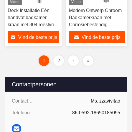
Video
Video
Deck Installatie Eén
Modern Ontwerp Chroom
handvat badkamer
Badkamerkraan met
kraan met 304 roestvrij
Corrosiebestendig
staal waterkraan voor
Messing Waterkraan voor
Vind de beste prijs
Vind de beste prijs
moderne badkamer
Wastafel
1
2
Contactpersonen
Contactpersonen:
Ms. zzavivitao
Telefoon:
86-0592-18650185095