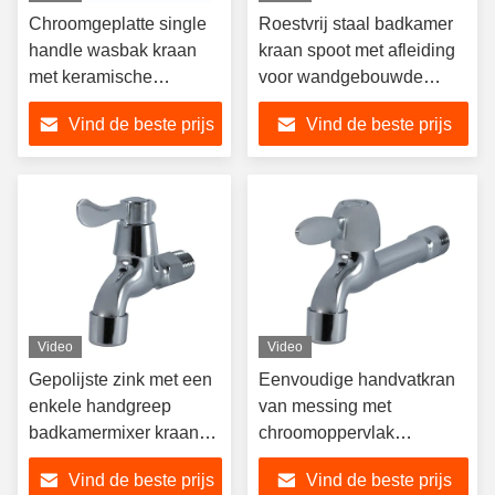
Chroomgeplatte single
Roestvrij staal badkamer
handle wasbak kraan
kraan spoot met afleiding
met keramische
voor wandgebouwde
cartridge voor kantoor
keuken gootsteen
Vind de beste prijs
Vind de beste prijs
gebouw badkamer
Video
Video
Gepolijste zink met een
Eenvoudige handvatkran
enkele handgreep
van messing met
badkamermixer kraan
chroomoppervlak
met keramische
afwerking voor warm- en
Vind de beste prijs
Vind de beste prijs
cartridge en
koudwaterbadkamermixerkra