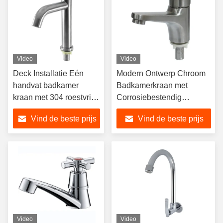
Video
Video
Deck Installatie Eén
Modern Ontwerp Chroom
handvat badkamer
Badkamerkraan met
kraan met 304 roestvrij
Corrosiebestendig
staal waterkraan voor
Messing Waterkraan voor
Vind de beste prijs
Vind de beste prijs
moderne badkamer
Wastafel
Video
Video