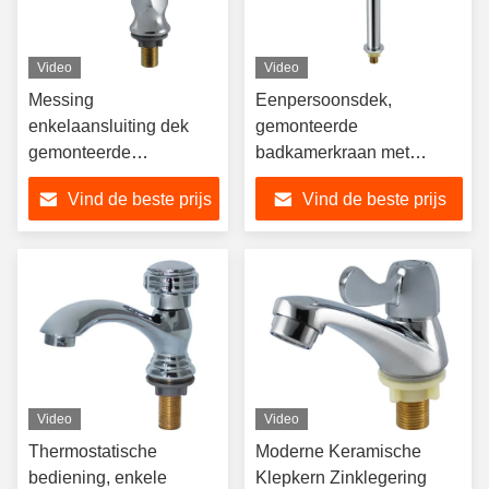
Video
Video
Messing
Eenpersoonsdek,
enkelaansluiting dek
gemonteerde
gemonteerde
badkamerkraan met
wastafelkraan met
afleiding, wasbak,
Vind de beste prijs
Vind de beste prijs
gepolijste afwerking
mixerkraan
voor badkamer
Video
Video
Thermostatische
Moderne Keramische
bediening, enkele
Klepkern Zinklegering