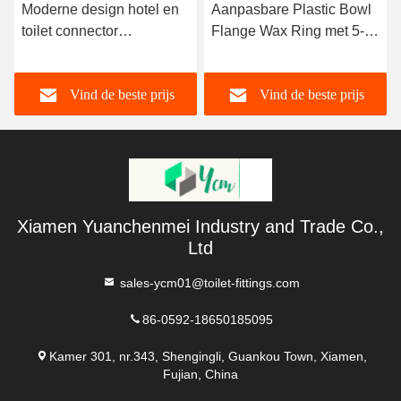
Moderne design hotel en
Aanpasbare Plastic Bowl
toilet connector
Flange Wax Ring met 5-
omschakeling buis
jarige garantie en CE
rubberen zegel Drie laag
UPC CUPC-certificering
Vind de beste prijs
Vind de beste prijs
pakket
voor hotel- en
toiletonderhoud
Xiamen Yuanchenmei Industry and Trade Co.,
Ltd
sales-ycm01@toilet-fittings.com
86-0592-18650185095
Kamer 301, nr.343, Shengingli, Guankou Town, Xiamen,
Fujian, China