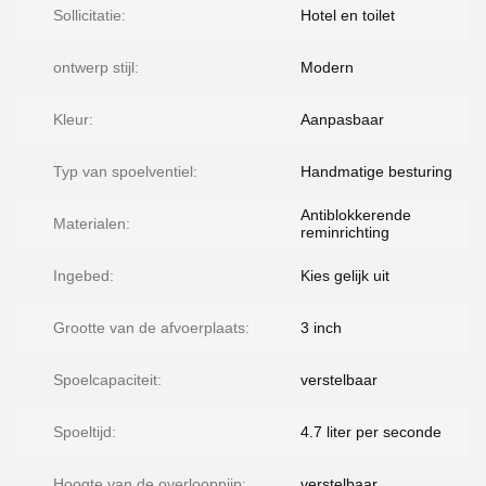
Sollicitatie:
Hotel en toilet
ontwerp stijl:
Modern
Kleur:
Aanpasbaar
Typ van spoelventiel:
Handmatige besturing
Antiblokkerende
Materialen:
reminrichting
Ingebed:
Kies gelijk uit
Grootte van de afvoerplaats:
3 inch
Spoelcapaciteit:
verstelbaar
Spoeltijd:
4.7 liter per seconde
Hoogte van de overlooppijp:
verstelbaar