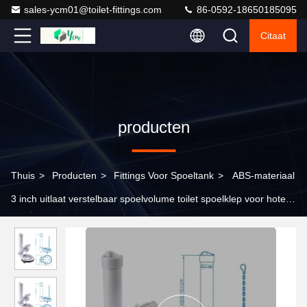
sales-ycm01@toilet-fittings.com
86-0592-18650185095
Citaat
producten
Thuis
>
Producten
>
Fittings Voor Spoeltank
>
ABS-materiaal
3 inch uitlaat verstelbaar spoelvolume toilet spoelklep voor hotel
en badkamer