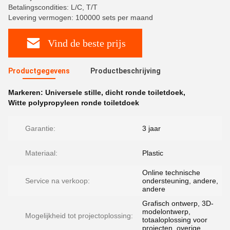
Betalingscondities: L/C, T/T
Levering vermogen: 100000 sets per maand
Vind de beste prijs
Productgegevens
Productbeschrijving
Markeren:
Universele stille
,
dicht ronde toiletdoek
,
Witte polypropyleen ronde toiletdoek
Garantie:
3 jaar
Materiaal:
Plastic
Online technische
Service na verkoop:
ondersteuning, andere,
andere
Grafisch ontwerp, 3D-
modelontwerp,
Mogelijkheid tot projectoplossing:
totaaloplossing voor
projecten, overige