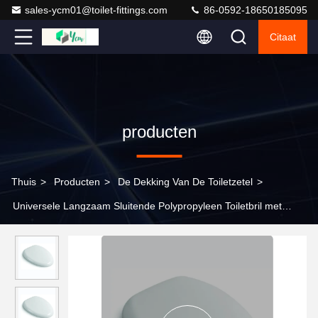
sales-ycm01@toilet-fittings.com
86-0592-18650185095
Citaat
producten
Thuis
>
Producten
>
De Dekking Van De Toiletzetel
>
Universele Langzaam Sluitende Polypropyleen Toiletbril met
Antislip Bumpers en Modern Design