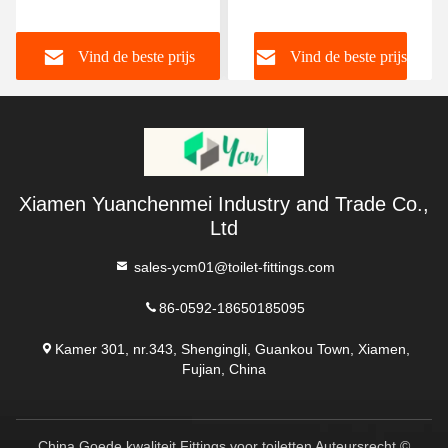
UF Polypropyleen
Toiletbril
Vind de beste prijs
Vind de beste prijs
Xiamen Yuanchenmei Industry and Trade Co.,
Ltd
sales-ycm01@toilet-fittings.com
86-0592-18650185095
Kamer 301, nr.343, Shengingli, Guankou Town, Xiamen,
Fujian, China
China Goede kwaliteit Fittings voor toiletten Auteursrecht ©