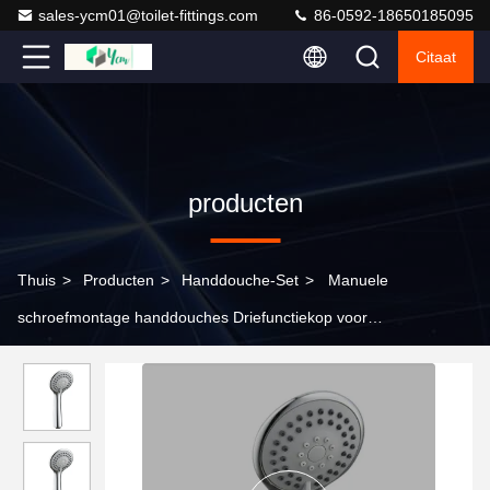
sales-ycm01@toilet-fittings.com
86-0592-18650185095
Citaat
producten
Thuis
>
Producten
>
Handdouche-Set
>
Manuele
schroefmontage handdouches Driefunctiekop voor
badkamerkraan