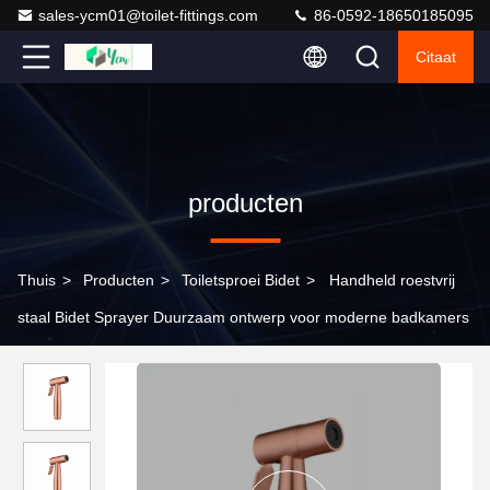
sales-ycm01@toilet-fittings.com
86-0592-18650185095
Citaat
producten
Thuis
>
Producten
>
Toiletsproei Bidet
>
Handheld roestvrij
staal Bidet Sprayer Duurzaam ontwerp voor moderne badkamers