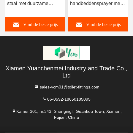
staal met duurzame
handbeddensprayer met
spoeling en modern
hoogdrukwaterproef en 5
design voor gebruik in de
jaar garantie
Vind de beste prijs
Vind de beste prijs
badkamer
Xiamen Yuanchenmei Industry and Trade Co.,
Ltd
sales-ycm01@toilet-fittings.com
86-0592-18650185095
Kamer 301, nr.343, Shengingli, Guankou Town, Xiamen,
Fujian, China