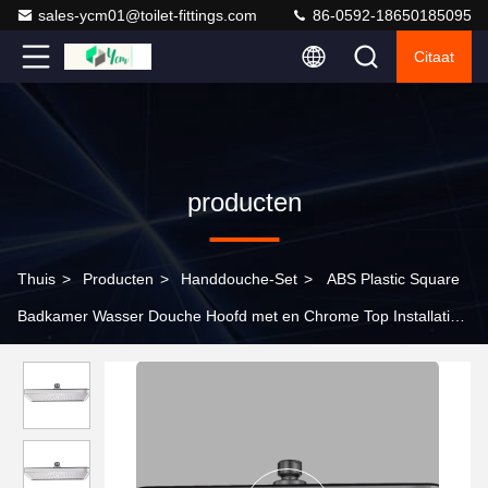
sales-ycm01@toilet-fittings.com
86-0592-18650185095
Citaat
producten
Thuis
>
Producten
>
Handdouche-Set
>
ABS Plastic Square
Badkamer Wasser Douche Hoofd met en Chrome Top Installatie
ter plaatse