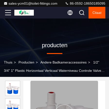
sales-ycm01@toilet-fittings.com
86-0592-18650185095
Citaat
producten
Thuis
>
Producten
>
Andere Badkameraccessoires
>
1/2"
3/4" 1" Plastic Horizontaal Verticaal Waterniveau Controle Valve
Tank Float Ball Valve Automatische Full Stop Valve Water