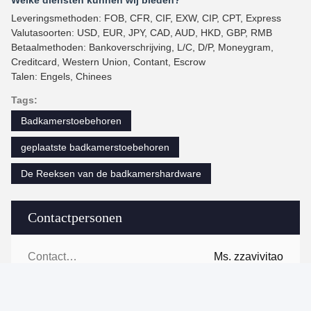
Welke diensten kunnen wij bieden?
Leveringsmethoden: FOB, CFR, CIF, EXW, CIP, CPT, Express
Valutasoorten: USD, EUR, JPY, CAD, AUD, HKD, GBP, RMB
Betaalmethoden: Bankoverschrijving, L/C, D/P, Moneygram,
Creditcard, Western Union, Contant, Escrow
Talen: Engels, Chinees
Tags:
Badkamerstoebehoren
geplaatste badkamerstoebehoren
De Reeksen van de badkamershardware
Contactpersonen
Contactpersonen:
Ms. zzavivitao
Telefoon:
86-0592-18650185095