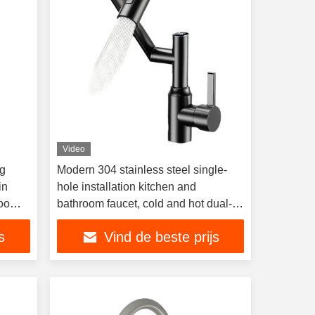
Video
ng
Modern 304 stainless steel single-
in
hole installation kitchen and
room
bathroom faucet, cold and hot dual-
purpose ceramic basin faucet,
s
Vind de beste prijs
electric faucet