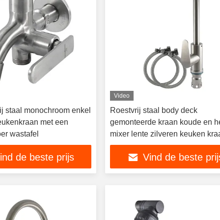
Video
rij staal monochroom enkel
Roestvrij staal body deck
eukenkraan met een
gemonteerde kraan koude en h
er wastafel
mixer lente zilveren keuken kra
ind de beste prijs
Vind de beste prij