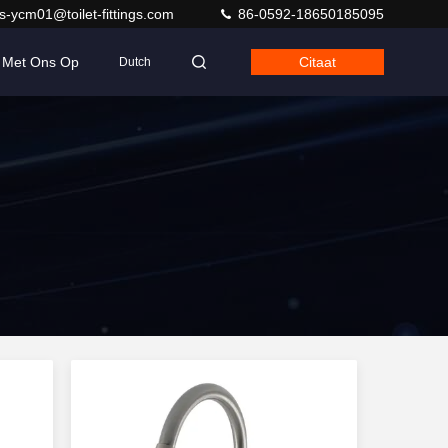
s-ycm01@toilet-fittings.com
86-0592-18650185095
 Met Ons Op
Citaat
Dutch