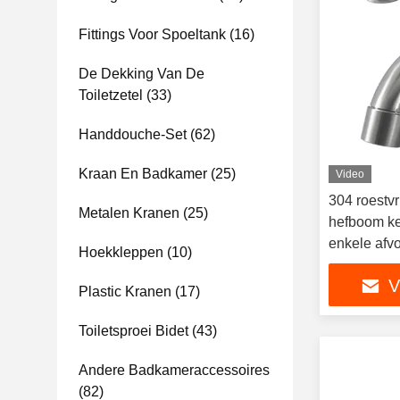
Fittings Voor Spoeltank
(16)
De Dekking Van De
Toiletzetel
(33)
Handdouche-Set
(62)
Kraan En Badkamer
(25)
Video
304 roestv
Metalen Kranen
(25)
hefboom k
enkele afvo
Hoekkleppen
(10)
V
Plastic Kranen
(17)
Toiletsproei Bidet
(43)
Andere Badkameraccessoires
(82)