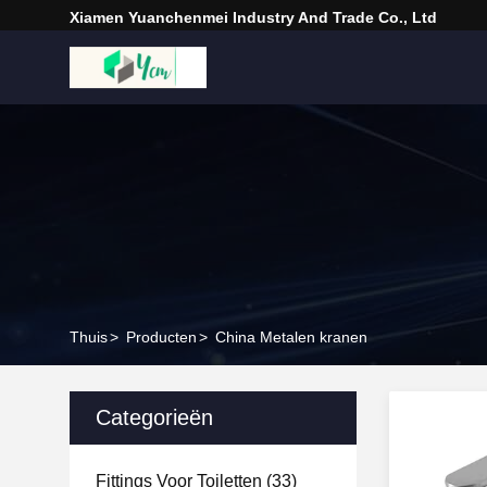
Xiamen Yuanchenmei Industry And Trade Co., Ltd
Thuis
>
Producten
>
China Metalen kranen
Categorieën
Fittings Voor Toiletten
(33)