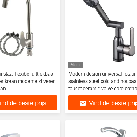
Video
j staal flexibel uittrekbaar
Modern design universal rotati
r kraan moderne zilveren
stainless steel cold and hot bas
aan
faucet ceramic valve core bath
mixer faucet
ind de beste prijs
Vind de beste prij