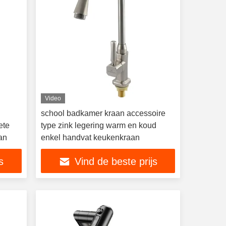
Video
school badkamer kraan accessoire
ete
type zink legering warm en koud
an
enkel handvat keukenkraan
s
Vind de beste prijs