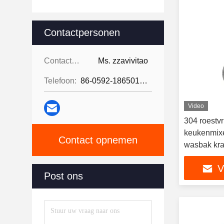
Contactpersonen
Contactpersonen:
Ms. zzavivitao
Telefoon:
86-0592-18650185095
Video
304 roestvri
keukenmixe
Contact opnemen
wasbak kr
V
Post ons