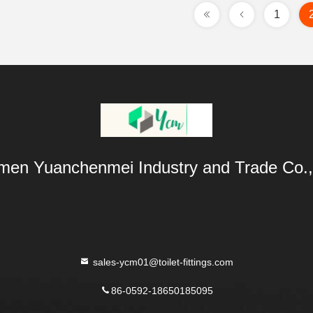
1
men Yuanchenmei Industry and Trade Co.,
sales-ycm01@toilet-fittings.com
86-0592-18650185095