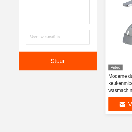
Stuur
Video
Moderne du
keukenmixe
wasmachin
V