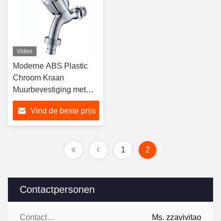
Video
Moderne ABS Plastic
Chroom Kraan
Muurbevestiging met
Enkele Hendel voor
Vind de beste prijs
Wasmachine
1
2
Contactpersonen
Contactpersonen:
Ms. zzavivitao