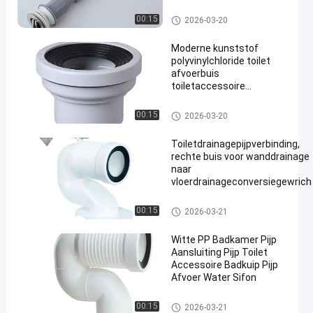
Andere badkameraccessoires
00:15
2026-03-20
Moderne kunststof
polyvinylchloride toilet
afvoerbuis
toiletaccessoire
en
connector
Andere badkameraccessoires
00:15
2026-03-20
Toiletdrainagepijpverbinding,
rechte buis voor wanddrainage
naar
vloerdrainageconversiegewrich
universele verplaatsingspijp
Andere badkameraccessoires
00:15
2026-03-21
Witte PP Badkamer Pijp
Aansluiting Pijp Toilet
Accessoire Badkuip Pijp
Afvoer Water Sifon
Andere badkameraccessoires
00:15
2026-03-21