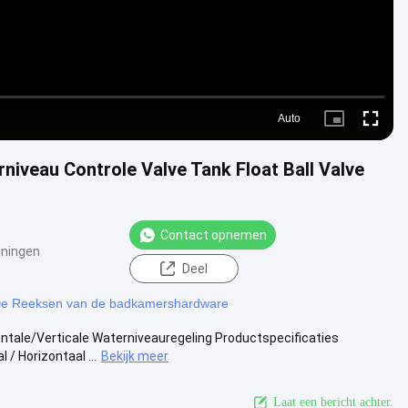
Auto
Picture-
Fullscre
in-
Picture
erniveau Controle Valve Tank Float Ball Valve
Contact opnemen
ningen
Deel
e Reeksen van de badkamershardware
ontale/Verticale Waterniveauregeling Productspecificaties
 Horizontaal ...
Bekijk meer
Laat een bericht achter.