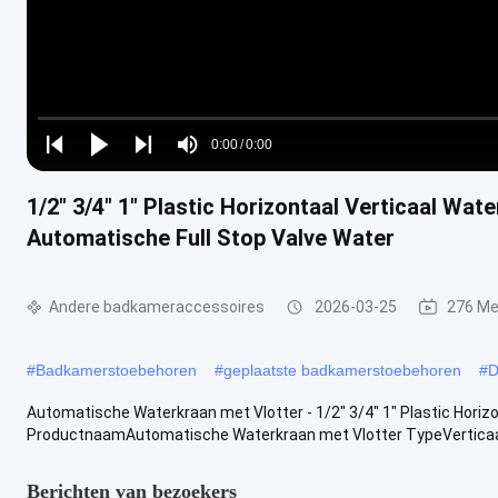
Loaded
:
0%
0:00
/
0:00
Play
Play
Play
Mute
Current
Duration
next
next
1/2" 3/4" 1" Plastic Horizontaal Verticaal Wat
Time
Automatische Full Stop Valve Water
Andere badkameraccessoires
2026-03-25
276 Me
#
Badkamerstoebehoren
#
geplaatste badkamerstoebehoren
#
D
Automatische Waterkraan met Vlotter - 1/2" 3/4" 1" Plastic Horiz
ProductnaamAutomatische Waterkraan met Vlotter TypeVerticaal /
Berichten van bezoekers