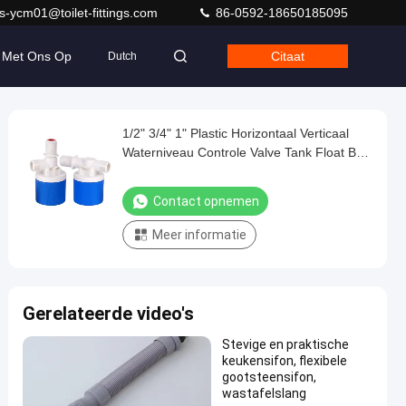
s-ycm01@toilet-fittings.com
86-0592-18650185095
 Met Ons Op
Citaat
Dutch
1/2" 3/4" 1" Plastic Horizontaal Verticaal
Waterniveau Controle Valve Tank Float Ball
Valve Automatische Full Stop Valve Water
Contact opnemen
Meer informatie
Gerelateerde video's
Stevige en praktische
keukensifon, flexibele
gootsteensifon,
wastafelslang